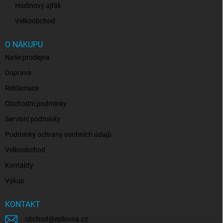
Hodinový ajťák
Velkoobchod
O NÁKUPU
Naše prodejna
Doprava
Reklamace
Obchodní podmínky
Servisní podmínky
Podmínky ochrany osobních údajů
Velkoobchod
Kontakty
Výkup
KONTAKT
obchod
@
eplovna.cz