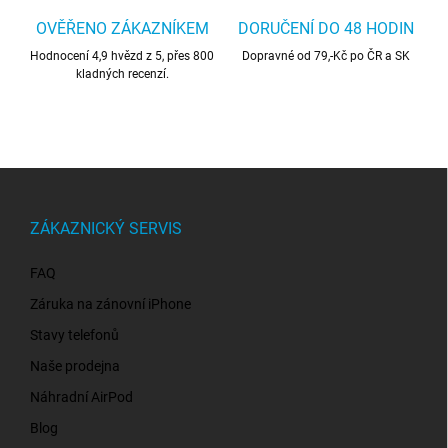
OVĚŘENO ZÁKAZNÍKEM
DORUČENÍ DO 48 HODIN
Hodnocení 4,9 hvězd z 5, přes 800
Dopravné od 79,-Kč po ČR a SK
kladných recenzí.
Z
á
p
ZÁKAZNICKÝ SERVIS
a
t
FAQ
í
Záruka na zánovní iPhone
Stavy telefonů
Naše prodejna
Náhradní AirPod
Blog