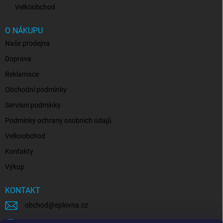
Velkoobchod
O NÁKUPU
Naše prodejna
Doprava
Reklamace
Obchodní podmínky
Servisní podmínky
Podmínky ochrany osobních údajů
Velkoobchod
Kontakty
Výkup
KONTAKT
obchod
@
eplovna.cz