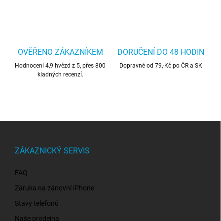
OVĚŘENO ZÁKAZNÍKEM
DORUČENÍ DO 48 HODIN
Hodnocení 4,9 hvězd z 5, přes 800
Dopravné od 79,-Kč po ČR a SK
kladných recenzí.
Z
á
p
ZÁKAZNICKÝ SERVIS
a
t
FAQ
í
Záruka na zánovní iPhone
Stavy telefonů
Naše prodejna