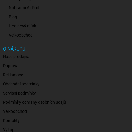
Náhradní AirPod
Blog
Hodinový ajťák
Velkoobchod
O NÁKUPU
Naše prodejna
Doprava
Reklamace
Obchodní podmínky
Servisní podmínky
Podmínky ochrany osobních údajů
Velkoobchod
Kontakty
Výkup