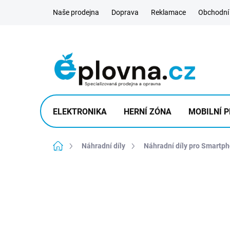
Přejít
Naše prodejna
Doprava
Reklamace
Obchodní
na
obsah
ELEKTRONIKA
HERNÍ ZÓNA
MOBILNÍ P
Domů
Náhradní díly
Náhradní díly pro Smartp