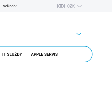
CZK
Velkoobchod
Kontakty
Výkup
PRÁZDNÝ KOŠÍK
NÁKUPNÍ
KOŠÍK
IT SLUŽBY
APPLE SERVIS