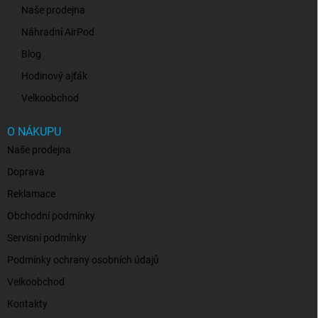
Naše prodejna
Náhradní AirPod
Blog
Hodinový ajťák
Velkoobchod
O NÁKUPU
Naše prodejna
Doprava
Reklamace
Obchodní podmínky
Servisní podmínky
Podmínky ochrany osobních údajů
Velkoobchod
Kontakty