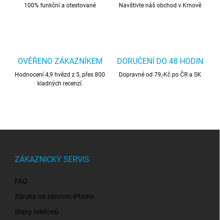
100% funkční a otestované
Navštivte náš obchod v Krnově
OVĚŘENO ZÁKAZNÍKEM
DORUČENÍ DO 48 HODIN
Hodnocení 4,9 hvězd z 5, přes 800
Dopravné od 79,-Kč po ČR a SK
kladných recenzí.
Z
á
p
ZÁKAZNICKÝ SERVIS
a
t
FAQ
í
Záruka na zánovní iPhone
Stavy telefonů