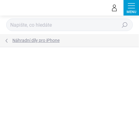
Přejít
na
obsah
Hledat
Náhradní díly pro iPhone