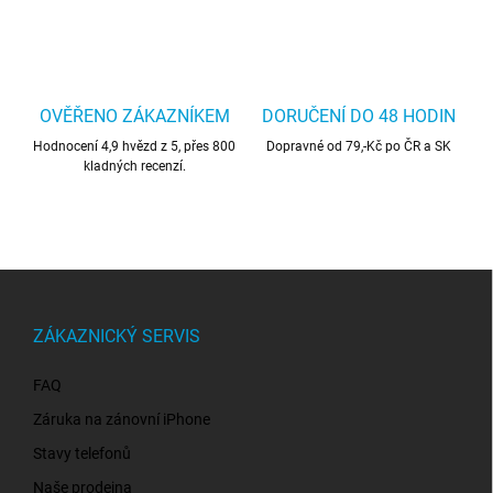
OVĚŘENO ZÁKAZNÍKEM
DORUČENÍ DO 48 HODIN
Hodnocení 4,9 hvězd z 5, přes 800
Dopravné od 79,-Kč po ČR a SK
kladných recenzí.
Z
á
p
ZÁKAZNICKÝ SERVIS
a
t
FAQ
í
Záruka na zánovní iPhone
Stavy telefonů
Naše prodejna