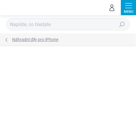
Přejít
na
obsah
Hledat
Náhradní díly pro iPhone