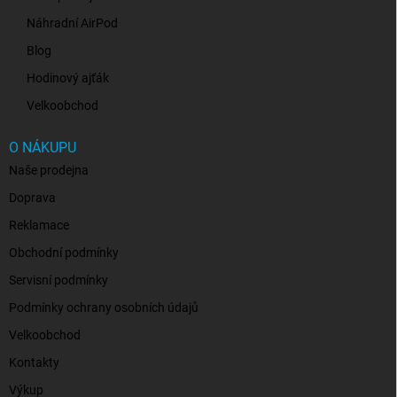
Náhradní AirPod
Blog
Hodinový ajťák
Velkoobchod
O NÁKUPU
Naše prodejna
Doprava
Reklamace
Obchodní podmínky
Servisní podmínky
Podmínky ochrany osobních údajů
Velkoobchod
Kontakty
Výkup