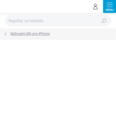
Přejít
na
obsah
Hledat
Náhradní díly pro iPhone