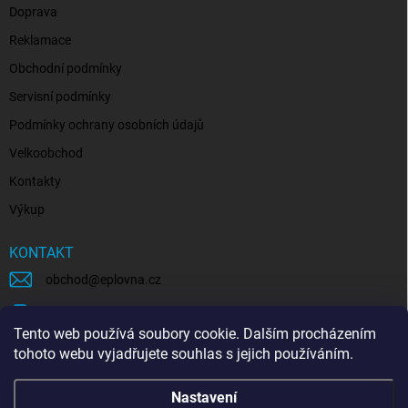
Doprava
Reklamace
Obchodní podmínky
Servisní podmínky
Podmínky ochrany osobních údajů
Velkoobchod
Kontakty
Výkup
KONTAKT
obchod
@
eplovna.cz
+420 739 481 146
Tento web používá soubory cookie. Dalším procházením
eplovna.cz
tohoto webu vyjadřujete souhlas s jejich používáním.
https://www.youtube.com/@eplovna/videos
Nastavení