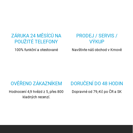
ZÁRUKA 24 MĚSÍCŮ NA
PRODEJ / SERVIS /
POUŽITÉ TELEFONY
VÝKUP
100% funkční a otestované
Navštivte náš obchod v Krnově
OVĚŘENO ZÁKAZNÍKEM
DORUČENÍ DO 48 HODIN
Hodnocení 4,9 hvězd z 5, přes 800
Dopravné od 79,-Kč po ČR a SK
kladných recenzí.
Z