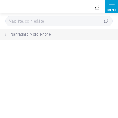
Přejít
na
obsah
Hledat
Náhradní díly pro iPhone