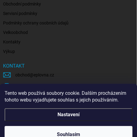
Obchodní podmínky
Servisní podmínky
Podmínky ochrany osobních údajů
Velkoobchod
Kontakty
Výkup
KONTAKT
obchod
@
eplovna.cz
+420 739 481 146
Tento web používá soubory cookie. Dalším procházením
eplovna.cz
tohoto webu vyjadřujete souhlas s jejich používáním.
https://www.youtube.com/@eplovna/videos
Nastavení
@eplovna.cz
Souhlasím