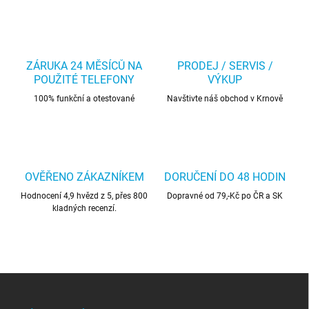
ZÁRUKA 24 MĚSÍCŮ NA
PRODEJ / SERVIS /
POUŽITÉ TELEFONY
VÝKUP
100% funkční a otestované
Navštivte náš obchod v Krnově
OVĚŘENO ZÁKAZNÍKEM
DORUČENÍ DO 48 HODIN
Hodnocení 4,9 hvězd z 5, přes 800
Dopravné od 79,-Kč po ČR a SK
kladných recenzí.
Z
á