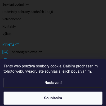
Servisní podmínky
Podmínky ochrany osobních údajů
Velkoobchod
Kontakty
Výkup
KONTAKT
obchod
@
eplovna.cz
+420 739 481 146
Tento web používá soubory cookie. Dalším procházením
eplovna.cz
tohoto webu vyjadřujete souhlas s jejich používáním.
https://www.youtube.com/@eplovna/videos
Nastavení
@eplovna.cz
Souhlasím