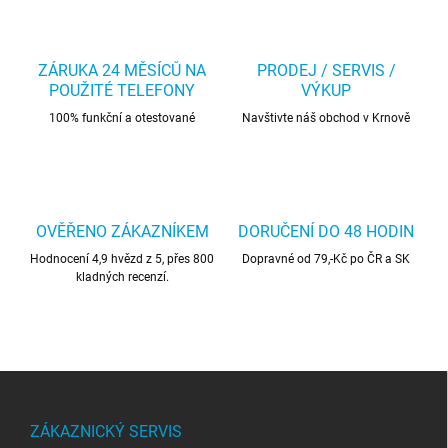
ZÁRUKA 24 MĚSÍCŮ NA
PRODEJ / SERVIS /
POUŽITÉ TELEFONY
VÝKUP
100% funkční a otestované
Navštivte náš obchod v Krnově
OVĚŘENO ZÁKAZNÍKEM
DORUČENÍ DO 48 HODIN
Hodnocení 4,9 hvězd z 5, přes 800
Dopravné od 79,-Kč po ČR a SK
kladných recenzí.
Z
á
p
ZÁKAZNICKÝ SERVIS
a