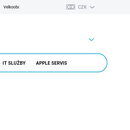
CZK
Velkoobchod
Kontakty
Výkup
PRÁZDNÝ KOŠÍK
NÁKUPNÍ
KOŠÍK
IT SLUŽBY
APPLE SERVIS