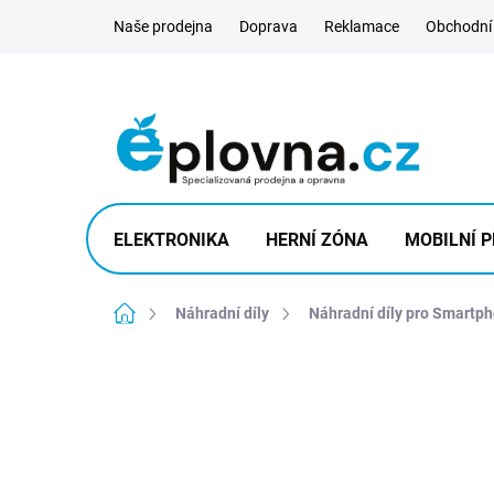
Přejít
Naše prodejna
Doprava
Reklamace
Obchodní
na
obsah
ELEKTRONIKA
HERNÍ ZÓNA
MOBILNÍ P
Domů
Náhradní díly
Náhradní díly pro Smartp