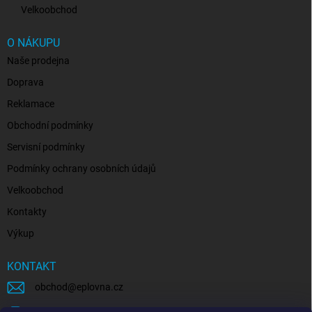
Velkoobchod
O NÁKUPU
Naše prodejna
Doprava
Reklamace
Obchodní podmínky
Servisní podmínky
Podmínky ochrany osobních údajů
Velkoobchod
Kontakty
Výkup
KONTAKT
obchod
@
eplovna.cz