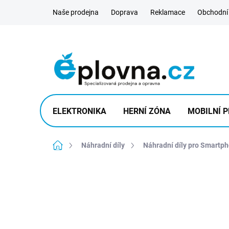
Přejít
Naše prodejna
Doprava
Reklamace
Obchodní
na
obsah
ELEKTRONIKA
HERNÍ ZÓNA
MOBILNÍ P
Domů
Náhradní díly
Náhradní díly pro Smartp