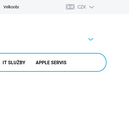
CZK
Velkoobchod
Kontakty
Výkup
PRÁZDNÝ KOŠÍK
NÁKUPNÍ
KOŠÍK
IT SLUŽBY
APPLE SERVIS