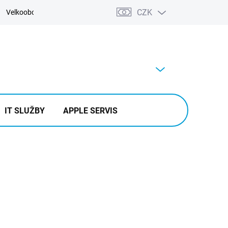
CZK
Velkoobchod
Kontakty
Výkup
PRÁZDNÝ KOŠÍK
NÁKUPNÍ
KOŠÍK
IT SLUŽBY
APPLE SERVIS