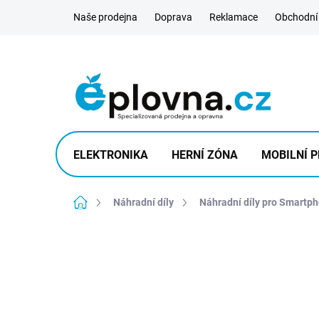
Přejít
Naše prodejna
Doprava
Reklamace
Obchodní
na
obsah
ELEKTRONIKA
HERNÍ ZÓNA
MOBILNÍ P
Domů
Náhradní díly
Náhradní díly pro Smartp