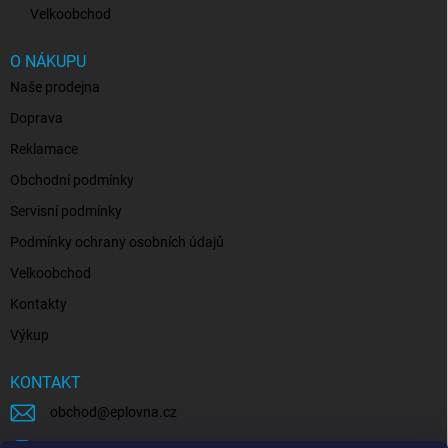
Velkoobchod
O NÁKUPU
Naše prodejna
Doprava
Reklamace
Obchodní podmínky
Servisní podmínky
Podmínky ochrany osobních údajů
Velkoobchod
Kontakty
Výkup
KONTAKT
obchod
@
eplovna.cz