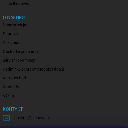
Velkoobchod
O NÁKUPU
Naše prodejna
Doprava
Reklamace
Obchodní podmínky
Servisní podmínky
Podmínky ochrany osobních údajů
Velkoobchod
Kontakty
Výkup
KONTAKT
obchod
@
eplovna.cz