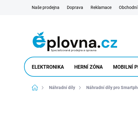
Přejít
Naše prodejna
Doprava
Reklamace
Obchodní
na
obsah
ELEKTRONIKA
HERNÍ ZÓNA
MOBILNÍ P
Domů
Náhradní díly
Náhradní díly pro Smartp