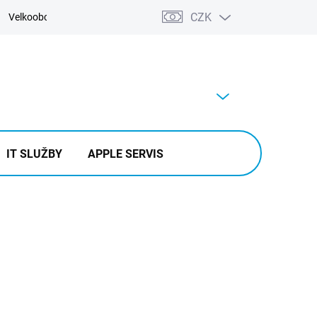
CZK
Velkoobchod
Kontakty
Výkup
PRÁZDNÝ KOŠÍK
NÁKUPNÍ
KOŠÍK
IT SLUŽBY
APPLE SERVIS