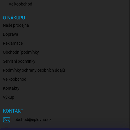
Velkoobchod
O NÁKUPU
Naše prodejna
Doprava
Reklamace
Obchodní podmínky
Servisní podmínky
Podmínky ochrany osobních údajů
Velkoobchod
Kontakty
Výkup
KONTAKT
obchod
@
eplovna.cz