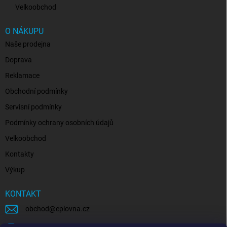
Velkoobchod
O NÁKUPU
Naše prodejna
Doprava
Reklamace
Obchodní podmínky
Servisní podmínky
Podmínky ochrany osobních údajů
Velkoobchod
Kontakty
Výkup
KONTAKT
obchod
@
eplovna.cz