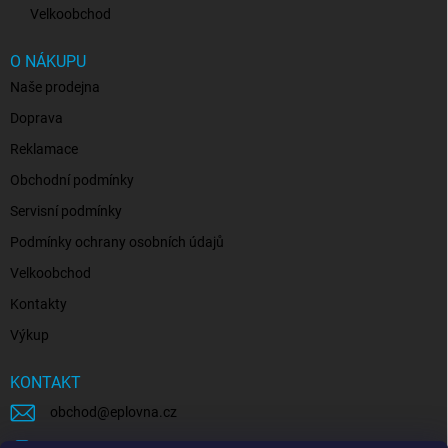
Velkoobchod
O NÁKUPU
Naše prodejna
Doprava
Reklamace
Obchodní podmínky
Servisní podmínky
Podmínky ochrany osobních údajů
Velkoobchod
Kontakty
Výkup
KONTAKT
obchod
@
eplovna.cz