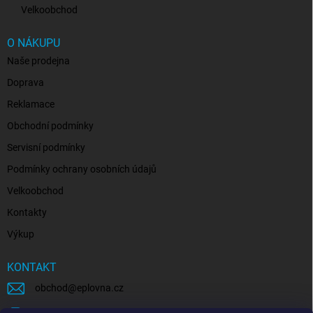
Velkoobchod
O NÁKUPU
Naše prodejna
Doprava
Reklamace
Obchodní podmínky
Servisní podmínky
Podmínky ochrany osobních údajů
Velkoobchod
Kontakty
Výkup
KONTAKT
obchod
@
eplovna.cz