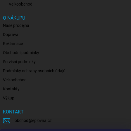
Velkoobchod
O NÁKUPU
Naše prodejna
Doprava
Reklamace
Obchodní podmínky
Servisní podmínky
Podmínky ochrany osobních údajů
Velkoobchod
Kontakty
Výkup
KONTAKT
obchod
@
eplovna.cz