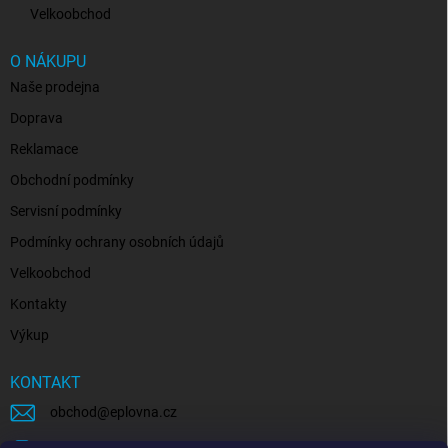
Velkoobchod
O NÁKUPU
Naše prodejna
Doprava
Reklamace
Obchodní podmínky
Servisní podmínky
Podmínky ochrany osobních údajů
Velkoobchod
Kontakty
Výkup
KONTAKT
obchod
@
eplovna.cz