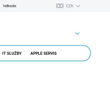
CZK
Velkoobchod
Kontakty
Výkup
PRÁZDNÝ KOŠÍK
NÁKUPNÍ
KOŠÍK
IT SLUŽBY
APPLE SERVIS