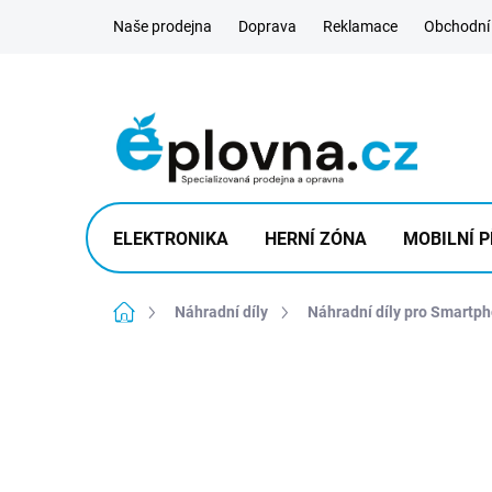
Přejít
Naše prodejna
Doprava
Reklamace
Obchodní
na
obsah
ELEKTRONIKA
HERNÍ ZÓNA
MOBILNÍ P
Domů
Náhradní díly
Náhradní díly pro Smartp