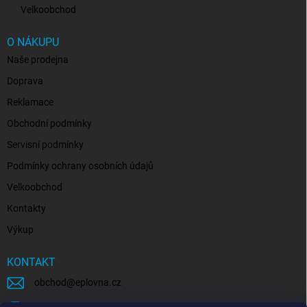
Velkoobchod
O NÁKUPU
Naše prodejna
Doprava
Reklamace
Obchodní podmínky
Servisní podmínky
Podmínky ochrany osobních údajů
Velkoobchod
Kontakty
Výkup
KONTAKT
obchod
@
eplovna.cz