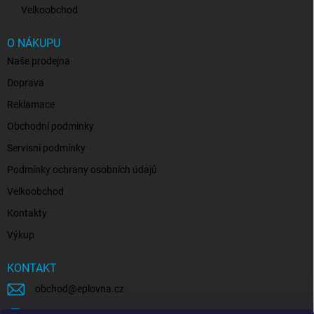
Velkoobchod
O NÁKUPU
Naše prodejna
Doprava
Reklamace
Obchodní podmínky
Servisní podmínky
Podmínky ochrany osobních údajů
Velkoobchod
Kontakty
Výkup
KONTAKT
obchod
@
eplovna.cz