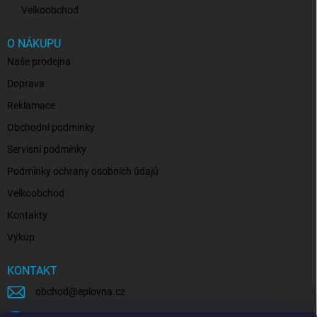
Velkoobchod
O NÁKUPU
Naše prodejna
Doprava
Reklamace
Obchodní podmínky
Servisní podmínky
Podmínky ochrany osobních údajů
Velkoobchod
Kontakty
Výkup
KONTAKT
obchod
@
eplovna.cz