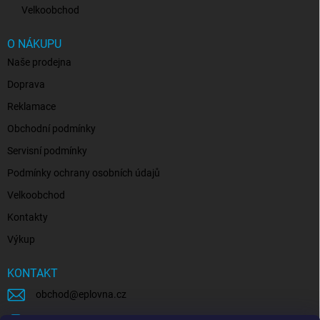
Velkoobchod
O NÁKUPU
Naše prodejna
Doprava
Reklamace
Obchodní podmínky
Servisní podmínky
Podmínky ochrany osobních údajů
Velkoobchod
Kontakty
Výkup
KONTAKT
obchod
@
eplovna.cz