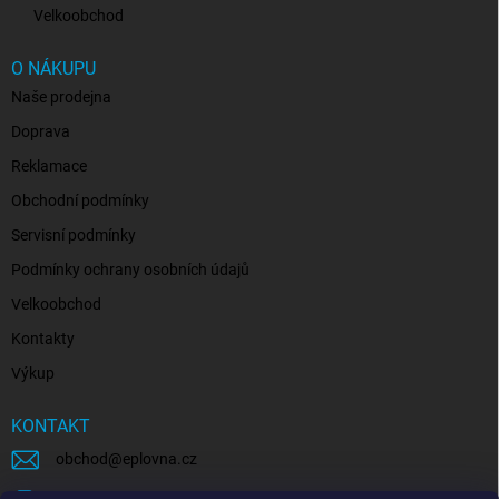
Velkoobchod
O NÁKUPU
Naše prodejna
Doprava
Reklamace
Obchodní podmínky
Servisní podmínky
Podmínky ochrany osobních údajů
Velkoobchod
Kontakty
Výkup
KONTAKT
obchod
@
eplovna.cz