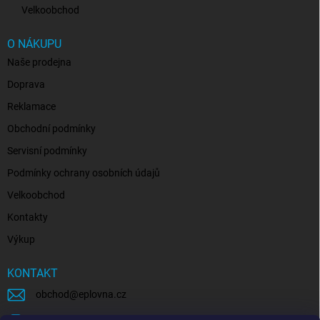
Velkoobchod
O NÁKUPU
Naše prodejna
Doprava
Reklamace
Obchodní podmínky
Servisní podmínky
Podmínky ochrany osobních údajů
Velkoobchod
Kontakty
Výkup
KONTAKT
obchod
@
eplovna.cz