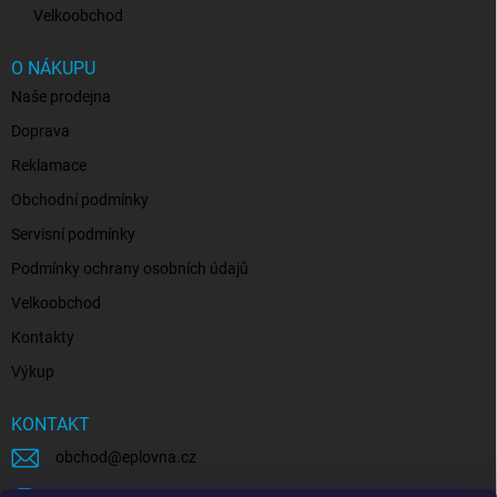
Velkoobchod
O NÁKUPU
Naše prodejna
Doprava
Reklamace
Obchodní podmínky
Servisní podmínky
Podmínky ochrany osobních údajů
Velkoobchod
Kontakty
Výkup
KONTAKT
obchod
@
eplovna.cz