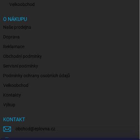
Velkoobchod
O NÁKUPU
Naše prodejna
Doprava
Reklamace
Obchodní podmínky
Servisní podmínky
Podmínky ochrany osobních údajů
Velkoobchod
Kontakty
Výkup
KONTAKT
obchod
@
eplovna.cz