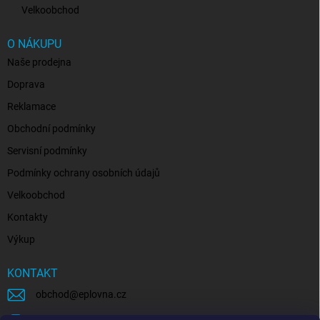
Velkoobchod
O NÁKUPU
Naše prodejna
Doprava
Reklamace
Obchodní podmínky
Servisní podmínky
Podmínky ochrany osobních údajů
Velkoobchod
Kontakty
Výkup
KONTAKT
obchod
@
eplovna.cz