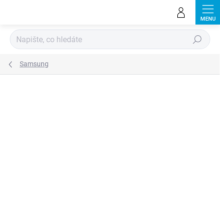
Přejít
na
obsah
Hledat
Samsung