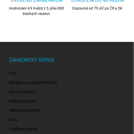
OVĚŘENO ZÁKAZNÍKEM
DORUČENÍ DO 48 HODIN
Hodnocení 4,9 hvězd z 5, přes 800
Dopravné od 79,-Kč po ČR a SK
kladných recenzí.
Z
á
p
ZÁKAZNICKÝ SERVIS
a
t
FAQ
í
Záruka na zánovní iPhone
Stavy telefonů
Naše prodejna
Náhradní AirPod
Blog
Hodinový ajťák