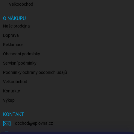
Velkoobchod
O NÁKUPU
Naše prodejna
Doprava
Reklamace
Obchodní podmínky
Servisní podmínky
Podmínky ochrany osobních údajů
Velkoobchod
Kontakty
Výkup
KONTAKT
obchod
@
eplovna.cz