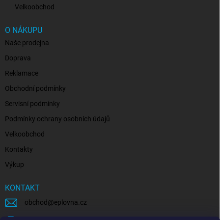
Velkoobchod
O NÁKUPU
Naše prodejna
Doprava
Reklamace
Obchodní podmínky
Servisní podmínky
Podmínky ochrany osobních údajů
Velkoobchod
Kontakty
Výkup
KONTAKT
obchod
@
eplovna.cz